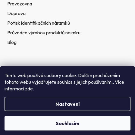
Provozovna
Doprava
Potisk identifikačních náramků
Průvodce výrobou produktů na míru
Blog
Rychlé kontakty
Tento web používá soubory cookie. Dalším procházením
tohoto webu vyjadřujete souhlas s jejich používáním.. Více
Telefon:
informací
zde
.
(+420) 272 702 212
Nastavení
Email:
info@getid.cz
Souhlasím