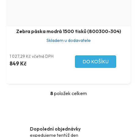
Zebra páska modrá 1500 tisků (800300-304)
Skladem u dodavatele
1 027,29 Kč včetně DPH
DO KOŠÍKU
849 Kč
8
položek celkem
O
v
l
á
d
Dopolední objednávky
a
expedujeme tentýž den
c