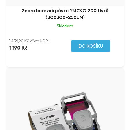
ů
t
ů
Zebra barevná páska YMCKO 200 tisků
(800300-250EM)
Skladem
1 439,90 Kč včetně DPH
DO KOŠÍKU
1 190 Kč