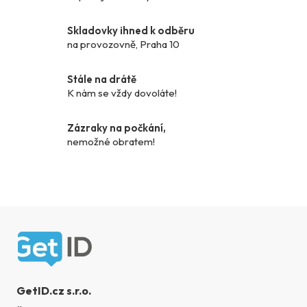
í
p
Skladovky ihned k odběru
r
na provozovně, Praha 10
v
k
Stále na drátě
y
K nám se vždy dovoláte!
v
ý
Zázraky na počkání,
p
nemožné obratem!
i
s
u
Zápatí
GetID.cz s.r.o.