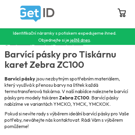
Přejít
na
obsah
Hledat
NÁ
KO
Identifikační náramky s potiskem expedujeme ihned.
Objednejte si je
ještě dnes
.
Domů
/
Karty a tiskárny
/
Barvící pásky
/
Barvící pásky Zebra
/
Pro Zebra ZC100
Barvící pásky pro Tiskárnu
karet Zebra ZC100
Barvící pásky
jsou nezbytným spotřebním materiálem,
který využívá k přenosu barvy na štítek každá
termotransferová tiskárna. V naší nabídce naleznete barvící
pásky pro modely tiskáren
Zebra ZC100
. Barvící pásky
nabízíme ve variantách YMCKO, YMCK, YMCKOK.
Pokud si nevíte rady s výběrem ideální barvící pásky pro Vaše
potřeby, neváhejte nás kontaktovat. Rádi Vám s výběrem
pomůžeme!