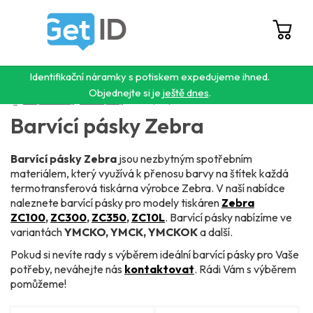
Přejít
na
obsah
Hledat
NÁ
KO
Identifikační náramky s potiskem expedujeme ihned.
Objednejte si je
ještě dnes
.
Domů
/
Karty a tiskárny
/
Barvící pásky
/
Barvící pásky Zebra
Barvící pásky Zebra
Barvící pásky Zebra
jsou nezbytným spotřebním
materiálem, který využívá k přenosu barvy na štítek každá
termotransferová tiskárna výrobce Zebra. V naší nabídce
naleznete barvící pásky pro modely tiskáren
Zebra
ZC100
,
ZC300
,
ZC350
,
ZC10L
. Barvící pásky nabízíme ve
variantách
YMCKO, YMCK, YMCKOK
a další.
Pokud si nevíte rady s výběrem ideální barvící pásky pro Vaše
potřeby, neváhejte nás
kontaktovat
. Rádi Vám s výběrem
pomůžeme!