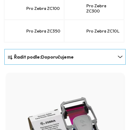
Pro Zebra
Pro Zebra ZC100
ZC300
Pro Zebra ZC350
Pro Zebra ZC10L
Ř
Řadit podle:
Doporučujeme
a
z
V
e
ý
n
p
í
i
p
s
r
p