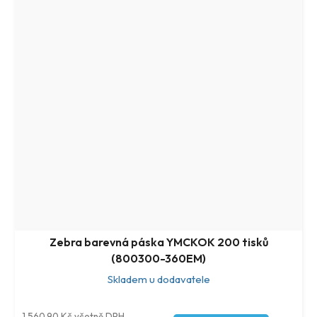
Zebra barevná páska YMCKOK 200 tisků
(800300-360EM)
Skladem u dodavatele
1 560,90 Kč včetně DPH