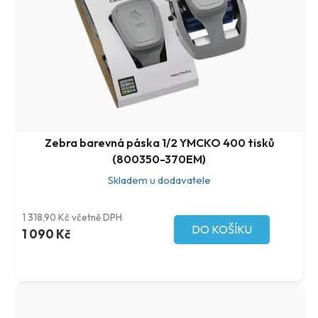
o
r
d
o
u
d
k
u
t
k
ů
t
ů
Zebra barevná páska 1/2 YMCKO 400 tisků
(800350-370EM)
Skladem u dodavatele
1 318,90 Kč včetně DPH
DO KOŠÍKU
1 090 Kč