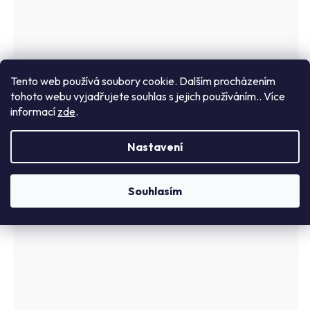
Zebra páska YMCKLL 200 tisků (800350-563EM)
Tento web používá soubory cookie. Dalším procházením
Skladem u dodavatele
tohoto webu vyjadřujete souhlas s jejich používáním.. Více
informací
zde
.
1 343,10 Kč včetně DPH
DO KOŠÍKU
1 110 Kč
Nastavení
Souhlasím