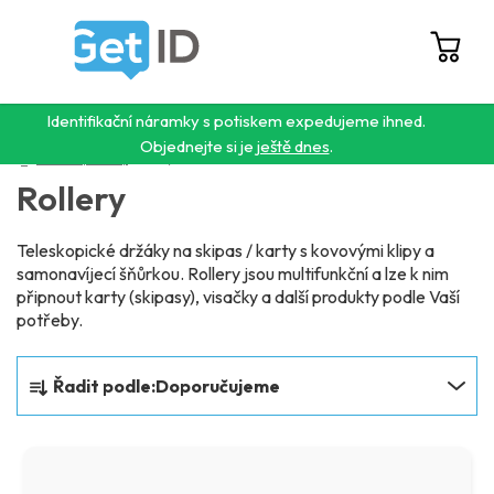
Přejít
na
obsah
Hledat
NÁ
KO
Identifikační náramky s potiskem expedujeme ihned.
Objednejte si je
ještě dnes
.
Domů
/
Skladové produkty
/
Rollery
Rollery
Teleskopické držáky na skipas / karty s kovovými klipy a
samonavíjecí šňůrkou. Rollery jsou multifunkční a lze k nim
připnout karty (skipasy), visačky a další produkty podle Vaší
potřeby.
Ř
Řadit podle:
Doporučujeme
a
z
V
e
ý