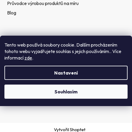
Průvodce výrobou produktů na míru
Blog
Rychlé kontakty
Tento web používá soubory cookie. Dalším procházením
tohoto webu vyjadřujete souhlas s jejich používáním.. Více
Telefon:
informací
zde
.
(+420) 272 702 212
Nastavení
Email:
info@getid.cz
Souhlasím
Vytvořil Shoptet