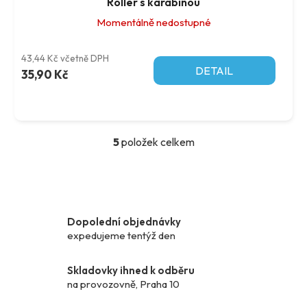
Roller s karabinou
Momentálně nedostupné
43,44 Kč včetně DPH
DETAIL
35,90 Kč
5
položek celkem
O
v
l
á
d
Dopolední objednávky
a
expedujeme tentýž den
c
í
p
Skladovky ihned k odběru
r
na provozovně, Praha 10
v