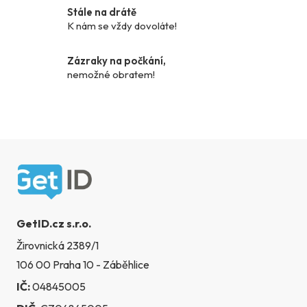
k
Stále na drátě
y
K nám se vždy dovoláte!
v
ý
Zázraky na počkání,
p
nemožné obratem!
i
s
u
Zápatí
GetID.cz s.r.o.
Žirovnická 2389/1
106 00 Praha 10 - Záběhlice
IČ:
04845005