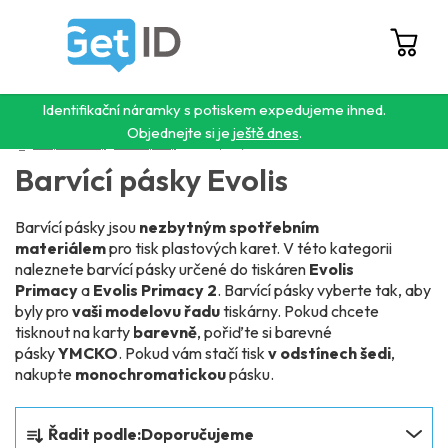
Přejít
na
obsah
Hledat
NÁ
KO
Identifikační náramky s potiskem expedujeme ihned.
Objednejte si je
ještě dnes
.
Domů
/
Karty a tiskárny
/
Barvící pásky
/
Barvící pásky Evolis
Barvící pásky Evolis
Barvící pásky jsou
nezbytným spotřebním
materiálem
pro tisk plastových karet. V této kategorii
naleznete barvící pásky určené do tiskáren
Evolis
Primacy
a
Evolis Primacy 2
. Barvící pásky vyberte tak, aby
byly pro
vaši modelovu řadu
tiskárny. Pokud chcete
tisknout na karty
barevně
, pořiďte si barevné
pásky
YMCKO
. Pokud vám stačí tisk
v odstínech šedi
,
nakupte
monochromatickou
pásku.
Ř
Řadit podle:
Doporučujeme