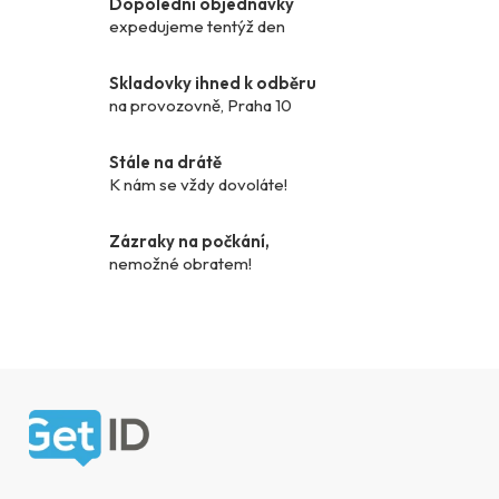
Dopolední objednávky
a
expedujeme tentýž den
c
í
p
Skladovky ihned k odběru
r
na provozovně, Praha 10
v
k
Stále na drátě
y
K nám se vždy dovoláte!
v
ý
Zázraky na počkání,
p
nemožné obratem!
i
s
u
Zápatí