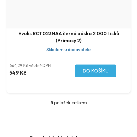
Evolis RCT023NAA černá páska 2 000 tisků
(Primacy 2)
Skladem u dodavatele
664,29 Kč včetně DPH
DO KOŠÍKU
549 Kč
5
položek celkem
O
v
l
á
d