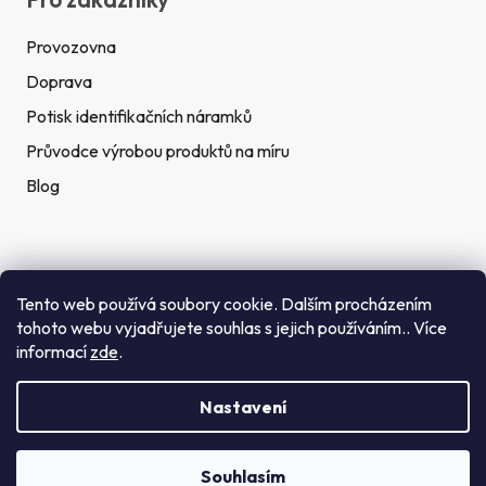
Provozovna
Doprava
Potisk identifikačních náramků
Průvodce výrobou produktů na míru
Blog
Rychlé kontakty
Tento web používá soubory cookie. Dalším procházením
tohoto webu vyjadřujete souhlas s jejich používáním.. Více
Telefon:
informací
zde
.
(+420) 272 702 212
Nastavení
Email:
info@getid.cz
Souhlasím