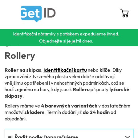
Přejít
na
obsah
Hledat
NÁ
KO
Identifikační náramky s potiskem expedujeme ihned.
Objednejte si je
ještě dnes
.
Domů
/
Šňůrky na krk a visačky
/
Rollery
Rollery
Roller na skipas
,
identifikační kartu
nebo
klíče
. Díky
zpracování z tvrzeného plastu velmi dobře odolávají
vnějšímu opotřebení i v nehostinných podmínkách, což se
hodí zejména na hory, kdy jsou k
Rolleru
připnuty
lyžarské
skipasy
.
Rollery máme ve
4 barevných variantách
v dostatečném
množství
skladem
. Termín dodání již
do 24 hodin
od
objednání.
Ř
Řadit podle:
Doporučujeme