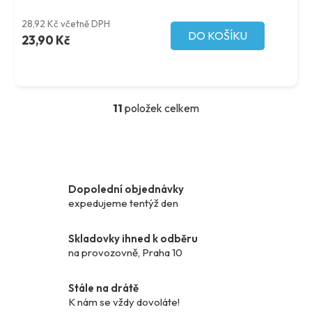
28,92 Kč včetně DPH
DO KOŠÍKU
23,90 Kč
11
položek celkem
O
v
l
á
d
Dopolední objednávky
a
expedujeme tentýž den
c
í
p
Skladovky ihned k odběru
r
na provozovně, Praha 10
v
k
Stále na drátě
y
K nám se vždy dovoláte!