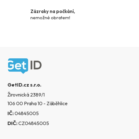
v
ý
Zázraky na počkání,
p
nemožné obratem!
i
s
u
Zápatí
GetID.cz s.r.o.
Žirovnická 2389/1
106 00 Praha 10 - Záběhlice
IČ:
04845005
DIČ:
CZ04845005