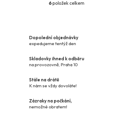
6
položek celkem
O
v
l
á
d
Dopolední objednávky
a
expedujeme tentýž den
c
í
p
Skladovky ihned k odběru
r
na provozovně, Praha 10
v
k
Stále na drátě
y
K nám se vždy dovoláte!
v
ý
Zázraky na počkání,
p
nemožné obratem!
i
s
u