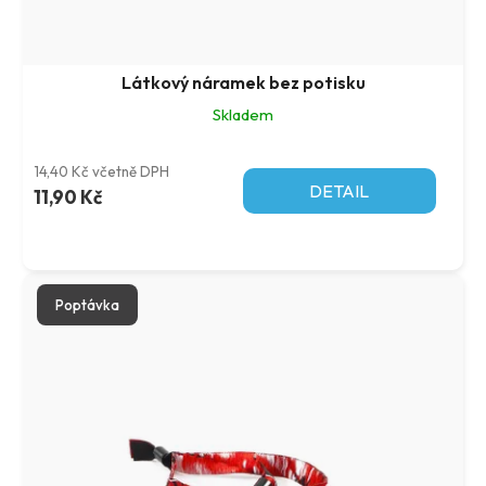
t
k
ů
t
ů
Látkový náramek bez potisku
Skladem
14,40 Kč včetně DPH
DETAIL
11,90 Kč
Poptávka