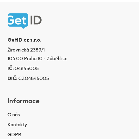
Zápatí
GetID.cz s.r.o.
Žirovnická 2389/1
106 00 Praha 10 - Záběhlice
IČ:
04845005
DIČ:
CZ04845005
Informace
O nás
Kontakty
GDPR