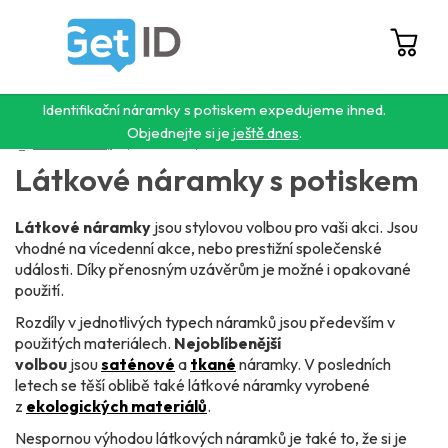
Přejít
na
obsah
Hledat
NÁ
KO
Identifikační náramky s potiskem expedujeme ihned.
Objednejte si je
ještě dnes
.
Domů
/
Látkové náramky
/
S potiskem bez čipu
Látkové náramky s potiskem
Látkové náramky
jsou stylovou volbou pro vaši akci. Jsou
vhodné na vícedenní akce, nebo prestižní společenské
události. Díky přenosným uzávěrům je možné i opakované
použití.
Rozdíly v jednotlivých typech náramků jsou především v
použitých materiálech.
Nejoblíbenější
volbou
jsou
saténové
a
tkané
náramky. V posledních
letech se těší oblibě také látkové náramky vyrobené
z
ekologických materiálů
.
Nespornou výhodou látkových náramků je také to, že si je