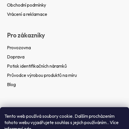
Obchodní podmínky
Vrácení a reklamace
Pro zákazníky
Provozovna
Doprava
Potisk identifikačních náramků
Průvodce výrobou produktů na míru
Blog
Rychlé kontakty
Tento web používá soubory cookie. Dalším procházením
tohoto webu vyjadřujete souhlas s jejich používáním.. Více
Telefon:
informací
zde
.