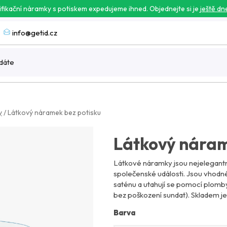
ifikační náramky s potiskem expedujeme ihned. Objednejte si je
ještě dn
info@getid.cz
y
/
Látkový náramek bez potisku
Látkový náram
Látkové náramky jsou nejelegantně
společenské události. Jsou vhodn
saténu a utahují se pomocí plomby
bez poškození sundat). Skladem je
Barva