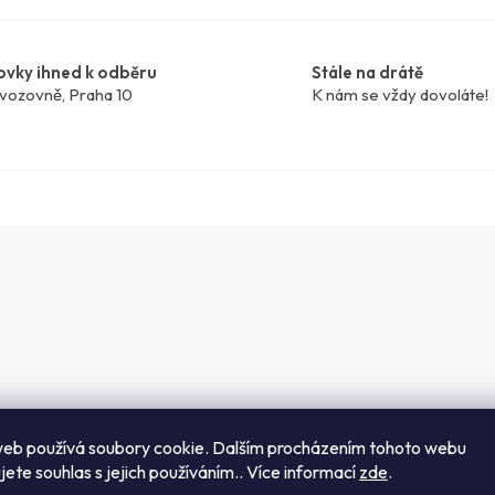
ovky ihned k odběru
Stále na drátě
vozovně, Praha 10
K nám se vždy dovoláte!
eb používá soubory cookie. Dalším procházením tohoto webu
rvená, žlutá, zelená, zlatá, světle růžová, šedá (barevný odstín se můž
jete souhlas s jejich používáním.. Více informací
zde
.