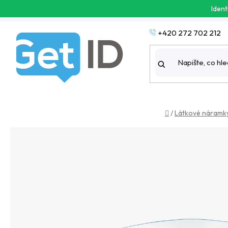
Přejít
Ident
na
obsah
+420 272 702 212
Domů
/
Látkové náramk