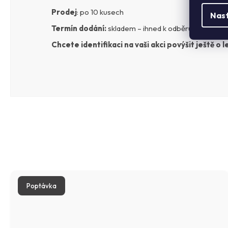
Prodej
: po 10 kusech
Nas
Termín dodání:
skladem – ihned k odběru na provozo
Chcete identifikaci na vaši akci povýšit ještě o l
Poptávka