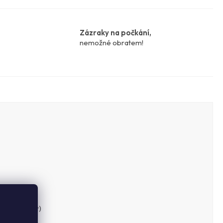
Zázraky na počkání,
nemožné obratem!
e lehce lišit)