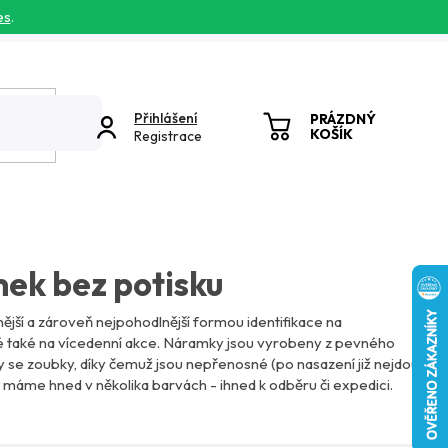
es
.
Přihlášení
PRÁZDNÝ
KOŠÍK
Registrace
NÁKUPNÍ
KOŠÍK
ek bez potisku
jší a zároveň nejpohodlnější formou identifikace na
é také na vícedenní akce. Náramky jsou vyrobeny z pevného
 se zoubky, díky čemuž jsou nepřenosné (po nasazení již nejdou
 máme hned v několika barvách - ihned k odběru či expedici.