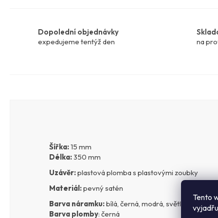
Dopolední objednávky
Sklad
expedujeme tentýž den
na pro
Šířka:
15 mm
Délka:
350 mm
Uzávěr:
plastová plomba s plastovými zoubky
Materiál:
pevný satén
Tento w
Barva náramku:
bílá, černá, modrá, světle modrá, če
vyjadřu
Barva plomby
: černá