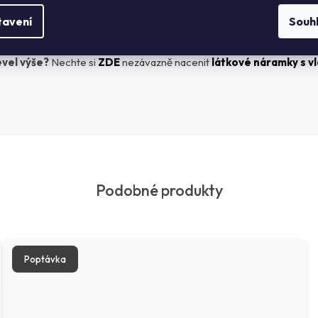
tavení
Souh
vně (Praha 10), doručení do 24 hodin (při objednání do 12:00)
evel výše?
Nechte si
ZDE
nezávazně nacenit
látkové náramky s v
Podobné produkty
Poptávka