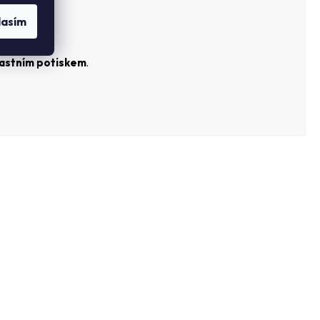
lasím
lastním potiskem
.