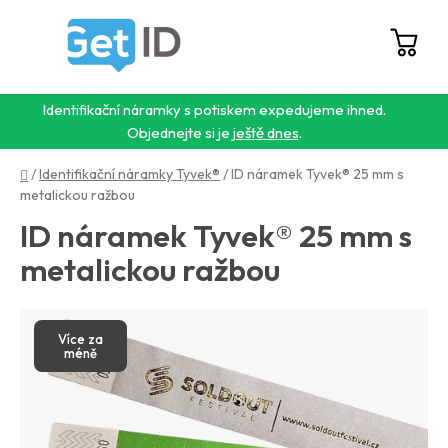
Přejít
na
obsah
Hledat
NÁ
KO
Identifikační náramky s potiskem expedujeme ihned.
Objednejte si je
ještě dnes
.
Domů
/
Identifikační náramky Tyvek®
/
ID náramek Tyvek® 25 mm s
metalickou ražbou
ID náramek Tyvek® 25 mm s
metalickou ražbou
Více za
méně