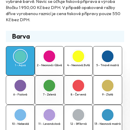
vybrané barvě. Navíc se účtuje tisková příprava a výroba
štočku
1 950,00 Kč bez DPH.
V případě opakované ražby
dříve vyrobenou raznicí je cena tiskové přípravy pouze 550
Kč bez DPH.
Barva
1 - Aqua
2 - Neonová růžová
4 - Neonová žlutá
5 - Tmavě modrá
6 - Fialová
7 - Zelená
8 - Červená
9 - Zlatá
10 - Nebeská
11 - Levandulová
12 - Stříbrná
13 - Neonová modrá