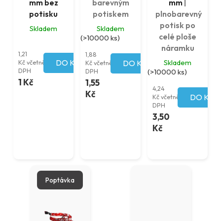
mm bez
barevným
mm
|
potisku
potiskem
plnobarevný
potisk po
Skladem
Skladem
celé ploše
(>10000 ks)
náramku
1,21
1,88
DO KOŠÍKU
Skladem
Kč včetně
DO KOŠÍKU
Kč včetně
DPH
DPH
(>10000 ks)
1 Kč
1,55
4,24
Kč
DO KOŠ
Kč včetně
DPH
3,50
Kč
Poptávka