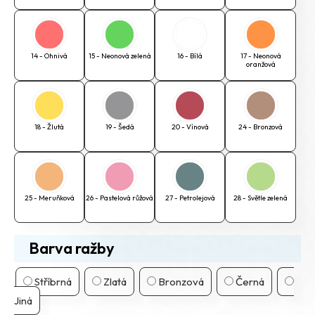
14 - Ohnivá
15 - Neonová zelená
16 - Bílá
17 - Neonová
oranžová
18 - Žlutá
19 - Šedá
20 - Vínová
24 - Bronzová
25 - Meruňková
26 - Pastelová růžová
27 - Petrolejová
28 - Světle zelená
Barva ražby
Stříbrná
Zlatá
Bronzová
Černá
Jiná