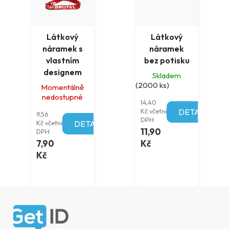
Látkový
Látkový
náramek s
náramek
vlastním
bez potisku
designem
Skladem
(2000 ks)
Momentálně
nedostupné
14,40
Kč včetně
DETAIL
9,56
DPH
Kč včetně
DETAIL
11,90
DPH
7,90
Kč
Kč
Zápatí