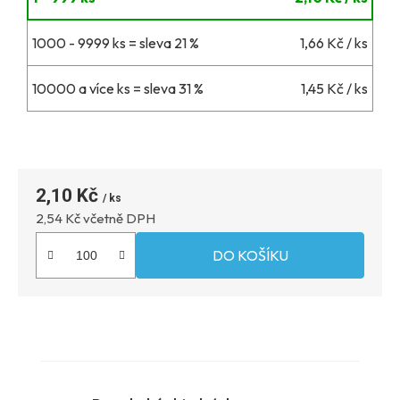
1000 - 9999 ks = sleva 21 %
1,66 Kč
/ ks
10000 a více ks = sleva 31 %
1,45 Kč
/ ks
2,10 Kč
Měrná
2,54 Kč včetně DPH
DO KOŠÍKU