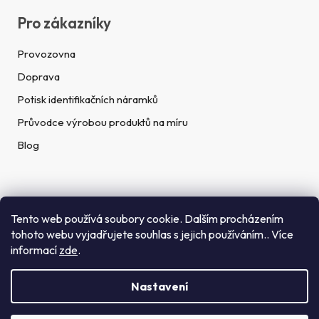
Pro zákazníky
Provozovna
Doprava
Potisk identifikačních náramků
Průvodce výrobou produktů na míru
Blog
Rychlé kontakty
Tento web používá soubory cookie. Dalším procházením
tohoto webu vyjadřujete souhlas s jejich používáním.. Více
Telefon:
informací
zde
.
(+420) 272 702 212
Nastavení
Email:
info@getid.cz