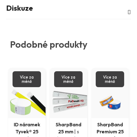
Diskuze
Podobné produkty
Více za
Více za
Více za
méně
méně
méně
ID náramek
SharpBand
SharpBand
Tyvek® 25
25 mm
| s
Premium 25