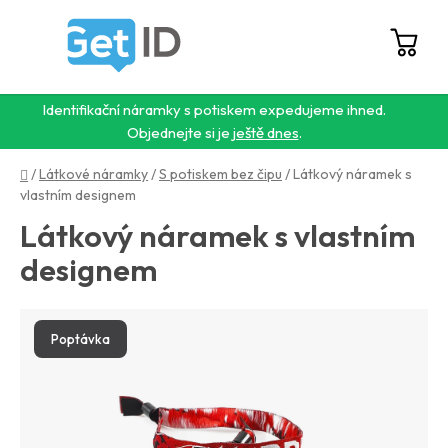
Přejít
na
obsah
Hledat
NÁ
KO
Identifikační náramky s potiskem expedujeme ihned.
Objednejte si je
ještě dnes
.
Domů
/
Látkové náramky
/
S potiskem bez čipu
/
Látkový náramek s
vlastním designem
Látkový náramek s vlastním
designem
Poptávka