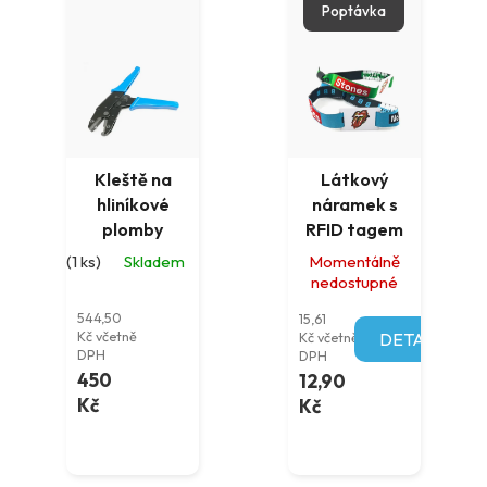
Poptávka
Kleště na
Látkový
hliníkové
náramek s
plomby
RFID tagem
(1 ks)
Skladem
Momentálně
nedostupné
544,50
15,61
Kč včetně
Kč včetně
DETAIL
DPH
DPH
450
12,90
Kč
Kč