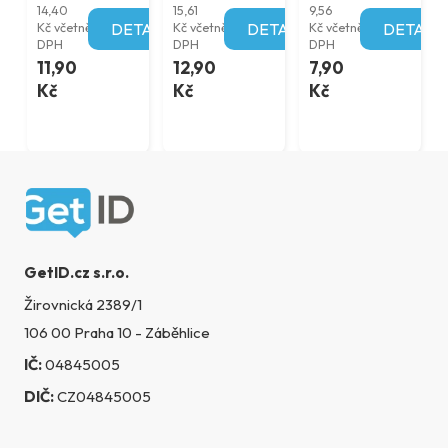
14,40
15,61
9,56
Kč včetně
DETAIL
Kč včetně
DETAIL
Kč včetně
DETAIL
DPH
DPH
DPH
11,90
12,90
7,90
Kč
Kč
Kč
Zápatí
GetID.cz s.r.o.
Žirovnická 2389/1
106 00 Praha 10 - Záběhlice
IČ:
04845005
DIČ:
CZ04845005