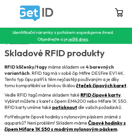
Přejít
na
obsah
Hledat
NÁ
KO
Identifikační náramky s potiskem expedujeme ihned.
Objednejte si je
ještě dnes
.
Domů
/
RFID produkty
/
Skladové RFID produkty
Skladové RFID produkty
RFID klíčenky/tagy
máme skladem ve
4 barevných
variantách
. RFID tag má v sobě čip Mifire DESFire EV1 4K.
Tento typ čipu patří k těm nejčastěji používaným a je díky
tomu kompatibilní se širokou škálou
čteček čipových karet
.
Vedle RFID tagů máme skladem také
RFID čipové karty
.
Vybírat můžete z karet s čipem EM4200 nebo Mifare 1K S50.
RFID karty umíme také
potisknout
dle vašich požadavků.
Potřebujete čipové hodinky s nylonovým páskem známé z
aquparků? Není problém! Skladem máme
Čipové hodinky s
čipem Mifare 1K S50 s modrým nylonovým páskem
.