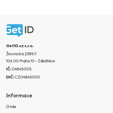
u
Zápatí
GetID.cz s.r.o.
Žirovnická 2389/1
106 00 Praha 10 - Záběhlice
IČ:
04845005
DIČ:
CZ04845005
Informace
O nás