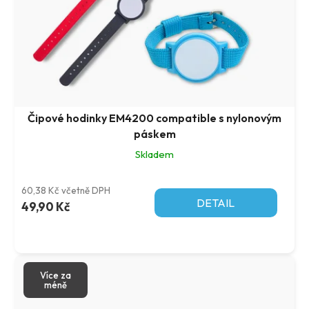
d
o
u
d
k
u
t
k
ů
t
ů
Čipové hodinky EM4200 compatible s nylonovým
páskem
Skladem
60,38 Kč včetně DPH
DETAIL
49,90 Kč
Více za
méně