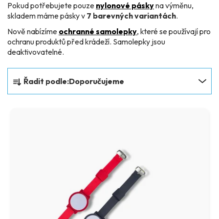
Pokud potřebujete pouze
nylonové pásky
na výměnu,
skladem máme pásky v
7 barevných variantách
.
Nově nabízíme
ochranné samolepky
, které se používají pro
ochranu produktů před krádeží. Samolepky jsou
deaktivovatelné.
Ř
Řadit podle:
Doporučujeme
a
z
V
e
ý
n
p
í
i
p
s
r
p
o
r