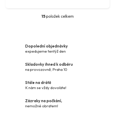
15
položek celkem
O
v
l
á
d
Dopolední objednávky
a
expedujeme tentýž den
c
í
p
Skladovky ihned k odběru
r
na provozovně, Praha 10
v
k
Stále na drátě
y
K nám se vždy dovoláte!
v
ý
Zázraky na počkání,
p
nemožné obratem!
i
s