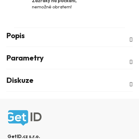
Zázraky na počkání,
nemožné obratem!
Popis
Parametry
Diskuze
Zápatí
GetID.cz s.r.o.