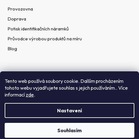
Provozovna
Doprava
Potisk identifikačních náramků
Průvodce výrobou produktů na míru
Blog
Rychlé kontakty
Tento web používá soubory cookie. Dalším procházením
tohoto webu vyjadřujete souhlas s jejich používáním.. Více
Telefon:
informací
zde
.
(+420) 272 702 212
Nastavení
Email:
info@getid.cz
Souhlasím