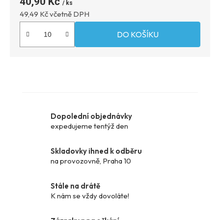
40,90 Kč
Měrná
49,49 Kč včetně DPH
DO KOŠÍKU
Dopolední objednávky
expedujeme tentýž den
Skladovky ihned k odběru
na provozovně, Praha 10
Stále na drátě
K nám se vždy dovoláte!