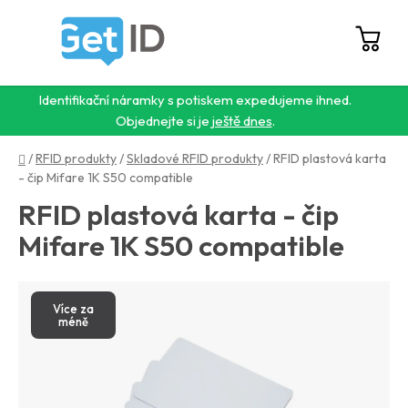
Přejít
na
obsah
Hledat
NÁ
KO
Identifikační náramky s potiskem expedujeme ihned.
Objednejte si je
ještě dnes
.
Domů
/
RFID produkty
/
Skladové RFID produkty
/
RFID plastová karta
- čip Mifare 1K S50 compatible
RFID plastová karta - čip
Mifare 1K S50 compatible
Více za
méně