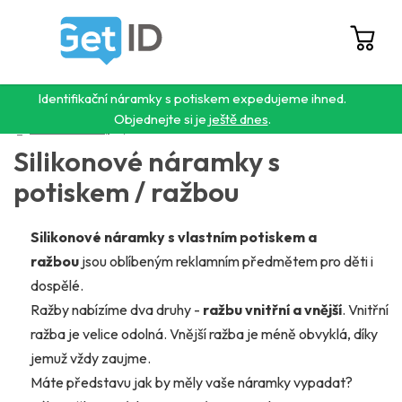
Přejít
na
obsah
Hledat
NÁ
KO
Identifikační náramky s potiskem expedujeme ihned.
Objednejte si je
ještě dnes
.
Domů
/
Silikonové náramky
/
S potiskem / ražbou
Silikonové náramky s
potiskem / ražbou
Silikonové náramky s vlastním potiskem a
ražbou
jsou oblíbeným reklamním předmětem pro děti i
dospělé.
Ražby nabízíme dva druhy -
ražbu vnitřní a vnější
. Vnitřní
ražba je velice odolná. Vnější ražba je méně obvyklá, díky
jemuž vždy zaujme.
Máte představu jak by měly vaše náramky vypadat?