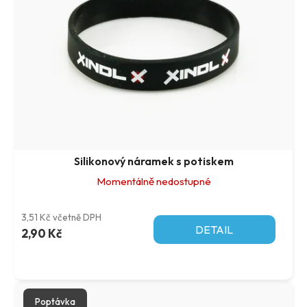
r
p
o
r
d
o
u
d
k
u
t
k
ů
t
ů
Silikonový náramek s potiskem
Momentálně nedostupné
3,51 Kč včetně DPH
DETAIL
2,90 Kč
Poptávka