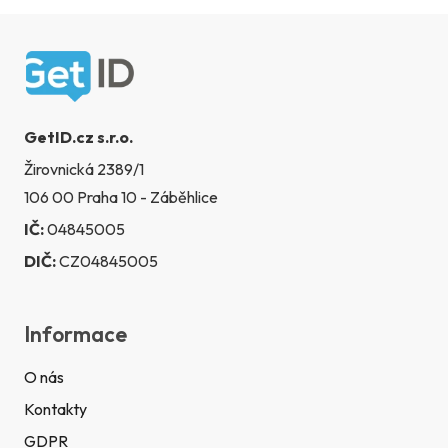
Zápatí
GetID.cz s.r.o.
Žirovnická 2389/1
106 00 Praha 10 - Záběhlice
IČ:
04845005
DIČ:
CZ04845005
Informace
O nás
Kontakty
GDPR