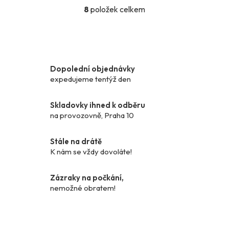
8
položek celkem
O
v
l
á
d
Dopolední objednávky
a
expedujeme tentýž den
c
í
p
Skladovky ihned k odběru
r
na provozovně, Praha 10
v
k
Stále na drátě
y
K nám se vždy dovoláte!
v
ý
Zázraky na počkání,
p
nemožné obratem!
i
s
u