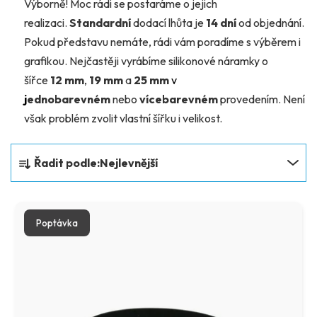
Výborně! Moc rádi se postaráme o jejich
realizaci.
Standardní
dodací lhůta je
14 dní
od objednání.
Pokud představu nemáte, rádi vám poradíme s výběrem i
grafikou. Nejčastěji vyrábíme silikonové náramky o
šířce
12 mm
,
19 mm
a
25 mm
v
j
ednobarevném
nebo
vícebarevném
provedením. Není
však problém zvolit vlastní šířku i velikost.
Ř
Řadit podle:
Nejlevnější
a
z
V
e
Poptávka
ý
n
p
í
i
p
s