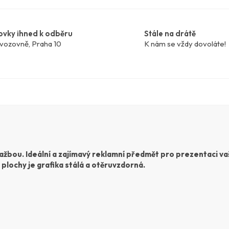
ovky ihned k odběru
Stále na drátě
vozovně, Praha 10
K nám se vždy dovoláte!
ražbou. Ideální a zajímavý reklamní předmět pro prezentaci vaš
 plochy je grafika stálá a otěruvzdorná.