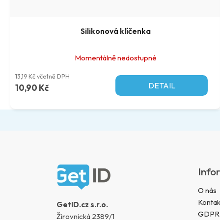
Silikonová klíčenka
Momentálně nedostupné
13,19 Kč včetně DPH
DETAIL
10,90 Kč
Z
á
Info
p
a
O nás
t
Kontak
GetID.cz s.r.o.
í
GDPR
Žirovnická 2389/1