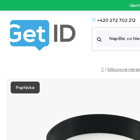
Přejít
Ident
na
obsah
+420 272 702 212
Domů
/
Silikonové nára
Poptávka