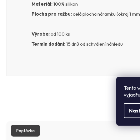
Materiál:
100% silikon
Plocha pro ražbu:
c
elá plocha náramku (okraj 1 mm
Výroba:
od 100 ks
Termín dodání:
15 dnů od schválení náhledu
Tento w
vyjadřu
Nas
Poptávka