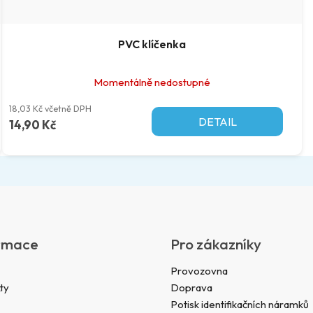
PVC klíčenka
Momentálně nedostupné
18,03 Kč včetně DPH
DETAIL
14,90 Kč
rmace
Pro zákazníky
Provozovna
ty
Doprava
Potisk identifikačních náramků