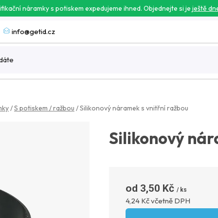
ifikační náramky s potiskem expedujeme ihned. Objednejte si je
ještě dn
info@getid.cz
mky
/
S potiskem / ražbou
/
Silikonový náramek s vnitřní ražbou
Silikonový nár
3,50 Kč
Měrná c
4,24 Kč včetně DPH