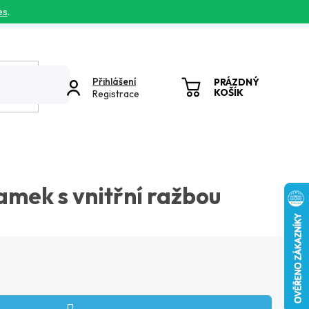
es
.
Přihlášení
PRÁZDNÝ
KOŠÍK
Registrace
NÁKUPNÍ
KOŠÍK
amek s vnitřní ražbou
ena: