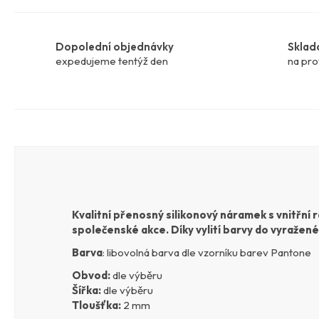
Dopolední objednávky
Sklad
expedujeme tentýž den
na pro
Kvalitní přenosný silikonový náramek s vnitřní 
společenské akce. Díky vylití barvy do vyražené
Barva
:
libovolná barva dle vzorníku barev Pantone
Obvod:
d
le výběru
Šířka:
dle výběru
Tloušťka:
2 mm