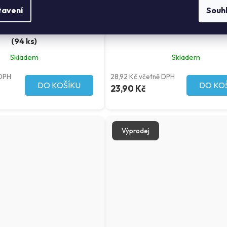
tavení
Souh
m 2v1 s rollerem - černá
Šňůrka 2v1 s rollerem - bílá 
(94 ks)
Skladem
Skladem
 DPH
28,92 Kč včetně DPH
DO KOŠÍKU
DO KO
23,90 Kč
Výprodej