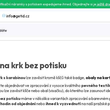
ifikační náramky s potiskem expedujeme ihned. Objednejte si je
ještě dn
info@getid.cz
na krk bez potisku
rk s karabinou
lze zavěsit kromě klíčů také badge,
obaly na kar
e objednávat ve zpracování z vysoce kvalitního
pevného textil
u lze zavěsit klíče nebo obal (visačku), do kterého lze zasunout ide
bez potisku
máme v několika variantách zpracování a barevném 
 hodin od objednání
nebo
ihned k vyzvednutí
na naší pražské 