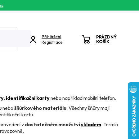
es
.
Přihlášení
PRÁZDNÝ
KOŠÍK
Registrace
NÁKUPNÍ
KOŠÍK
ty
,
identifikační karty
nebo například mobilní telefon.
u
nebo
šňůrkového materiálu
. Všechny šňůry mají
ntifikační kartu.
provedení v
dostatečném množství
skladem
. Termín
provozovně.