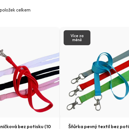
položek celkem
Více za
méně
ničková bez potisku (10
Šňůrka pevný textil bez poti