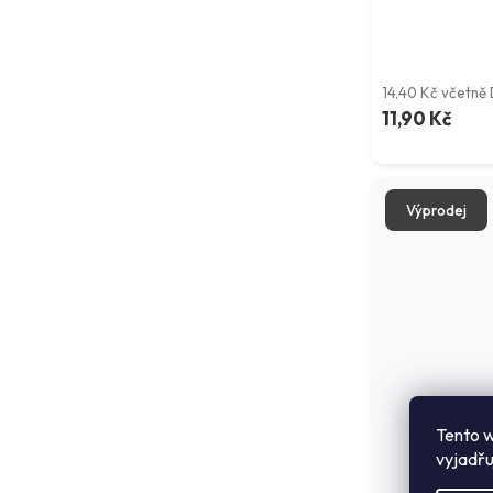
14,40 Kč včetně
11,90 Kč
Výprodej
Tento w
vyjadřu