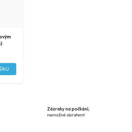
vovým
s)
ŠÍKU
Zázraky na počkání,
nemožné obratem!