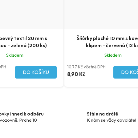
pevný textil 20 mm s
Šňůrky ploché 10 mm s ko
ou - zelená (200 ks)
klipem - červená (12 k
Skladem
Skladem
 DPH
10,77 Kč včetně DPH
DO KOŠÍKU
DO KO
8,90 Kč
O
v
l
ovky ihned k odběru
Stále na drátě
á
vozovně, Praha 10
K nám se vždy dovoláte!
d
a
c