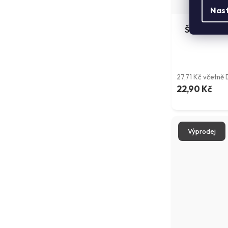
Nas
Šňůrka 16 m
27,71 Kč včetně
22,90 Kč
Výprodej