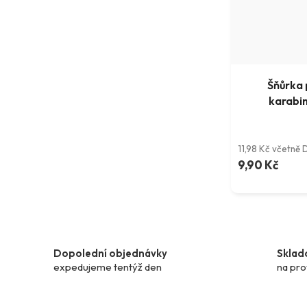
Šňůrka 
karabin
11,98 Kč včetně
9,90 Kč
Dopolední objednávky
Sklad
expedujeme tentýž den
na pro