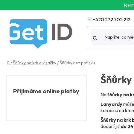
Přejít
Ident
na
obsah
+420 272 702 212
Domů
/
Šňůrky na krk a visačky
/
Šňůrky bez potisku
P
Šňůrky 
o
s
Přijímáme online platby
t
Na
šňůrky na k
r
Lanyardy
můžet
a
karabinu na ktero
n
Šňůrky na krk 
n
dodání již
do 24
í