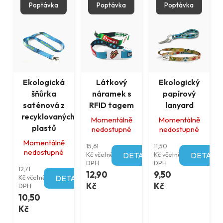
Poptávka
Poptávka
Poptávka
Ekologická
Látkový
Ekologický
šňůrka
náramek s
papírový
saténová z
RFID tagem
lanyard
recyklovaných
Momentálně
Momentálně
plastů
nedostupné
nedostupné
Momentálně
15,61
11,50
nedostupné
Kč včetně
DETAIL
Kč včetně
DETAIL
DPH
DPH
12,71
12,90
9,50
Kč včetně
DETAIL
Kč
Kč
DPH
10,50
Kč