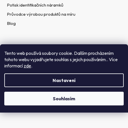
Potisk identifikačních náramků
Průvodce výrobou produktů na míru
Blog
Rychlé kontakty
Tento web používá soubory cookie. Dalším procházením
tohoto webu vyjadřujete souhlas s jejich používáním.. Více
Telefon:
informací
zde
.
(+420) 272 702 212
Nastavení
Email:
info@getid.cz
Souhlasím