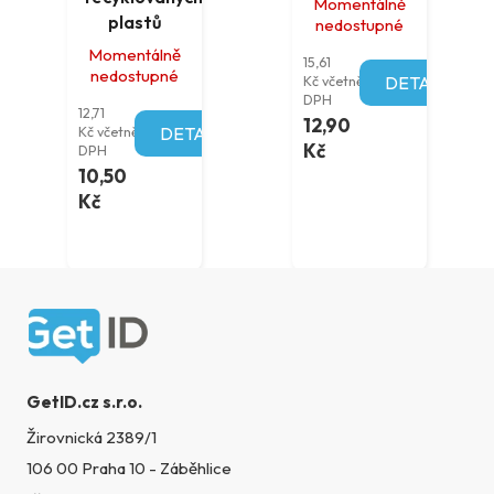
Momentálně
plastů
nedostupné
Momentálně
15,61
nedostupné
Kč včetně
DETAIL
DPH
12,71
12,90
Kč včetně
DETAIL
Kč
DPH
10,50
Kč
Zápatí
GetID.cz s.r.o.
Žirovnická 2389/1
106 00 Praha 10 - Záběhlice