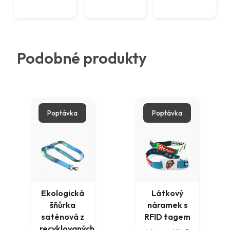
Podobné produkty
Poptávka
Poptávka
Ekologická
Látkový
šňůrka
náramek s
saténová z
RFID tagem
recyklovaných