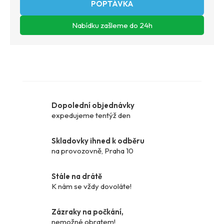
ZEPTAT SE
Dopolední objednávky
expedujeme tentýž den
Skladovky ihned k odběru
na provozovně, Praha 10
Stále na drátě
K nám se vždy dovoláte!
Zázraky na počkání,
nemožné obratem!