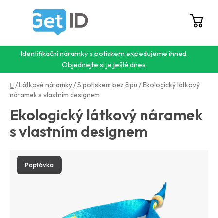
Přejít
na
obsah
Hledat
NÁ
KO
Identifikační náramky s potiskem expedujeme ihned.
Objednejte si je
ještě dnes
.
Domů
/
Látkové náramky
/
S potiskem bez čipu
/
Ekologický látkový
náramek s vlastním designem
Ekologický látkový náramek
s vlastním designem
Poptávka