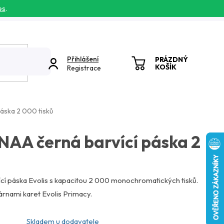
es
.
Přihlášení
PRÁZDNÝ
KOŠÍK
Registrace
NÁKUPNÍ
KOŠÍK
áska 2 000 tisků
NAA černá barvící páska 2
cí páska Evolis s kapacitou 2 000 monochromatických tisků.
kárnami karet Evolis Primacy.
Skladem u dodavatele