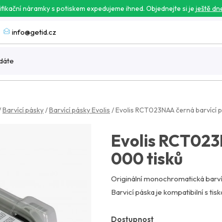
ifikační náramky s potiskem expedujeme ihned. Objednejte si je
ještě dn
info@getid.cz
/
Barvící pásky
/
Barvící pásky Evolis
/
Evolis RCT023NAA černá barvící p
Evolis RCT023
000 tisků
Originální monochromatická barví
Barvicí páska je kompatibilní s tis
Dostupnost