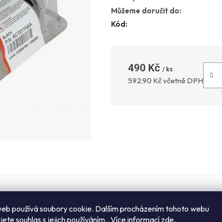
Můžeme doručit do:
Kód:
490 Kč
Měrná
592,90 Kč včetně DPH
ovky ihned k odběru
Stále na drátě
eb používá soubory cookie. Dalším procházením tohoto webu
vozovně, Praha 10
K nám se vždy dovoláte!
jete souhlas s jejich používáním.. Více informací
zde
.