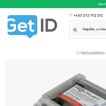
Přejít
Ident
na
obsah
+420 272 702 212
Domů
/
Karty a tiskárny