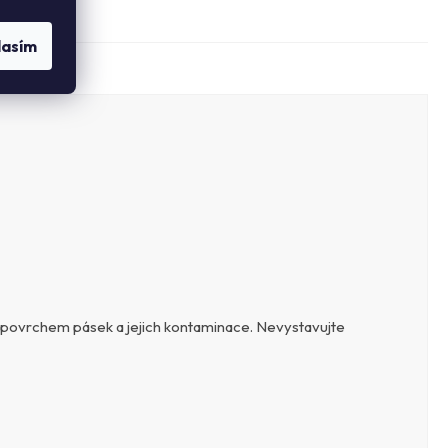
lasím
u s povrchem pásek a jejich kontaminace. Nevystavujte