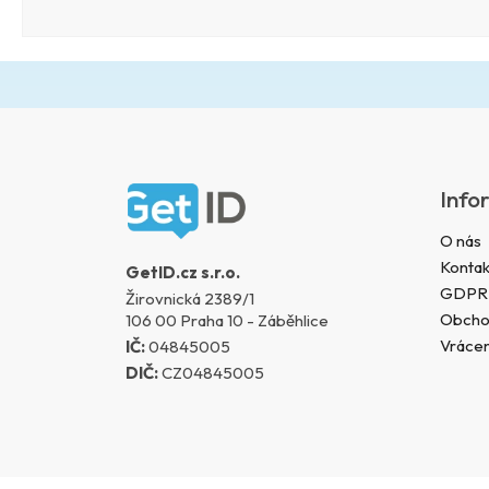
Z
á
Info
p
a
O nás
t
Kontak
GetID.cz s.r.o.
í
GDPR
Žirovnická 2389/1
Obcho
106 00 Praha 10 - Záběhlice
Vrácen
IČ:
04845005
DIČ:
CZ04845005