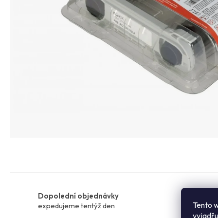
Dopolední objednávky
Sklad
Tento w
expedujeme tentýž den
na pro
vyjadřu