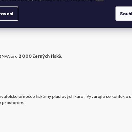
tavení
Souh
NAA pro
2 000 černých tisků
.
živatelské příručce tiskárny plastových karet. Vyvarujte se kontakt
m prostorám.