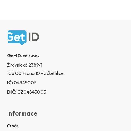
s
u
Zápatí
GetID.cz s.r.o.
Žirovnická 2389/1
106 00 Praha 10 - Záběhlice
IČ:
04845005
DIČ:
CZ04845005
Informace
O nás