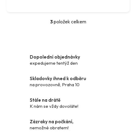
3
položek celkem
O
v
l
á
d
Dopolední objednávky
a
expedujeme tentýž den
c
í
p
Skladovky ihned k odběru
r
na provozovně, Praha 10
v
k
Stále na drátě
y
K nám se vždy dovoláte!
v
ý
Zázraky na počkání,
p
nemožné obratem!
i