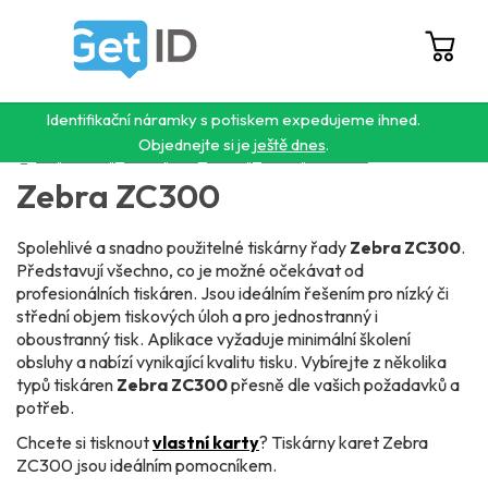
Přejít
na
obsah
Hledat
NÁ
KO
Identifikační náramky s potiskem expedujeme ihned.
Objednejte si je
ještě dnes
.
Domů
/
Karty a tiskárny
/
Tiskárny karet
/
Tiskárny
/
Tiskárny karet Zebra
/
Zebra ZC300
Zebra ZC300
Spolehlivé a snadno použitelné tiskárny řady
Zebra ZC300
.
Představují všechno, co je možné očekávat od
profesionálních tiskáren. Jsou ideálním řešením pro nízký či
střední objem tiskových úloh a pro jednostranný i
oboustranný tisk. Aplikace vyžaduje minimální školení
obsluhy a nabízí vynikající kvalitu tisku. Vybírejte z několika
typů tiskáren
Zebra ZC300
přesně dle vašich požadavků a
potřeb.
Chcete si tisknout
vlastní karty
? Tiskárny karet Zebra
ZC300 jsou ideálním pomocníkem.