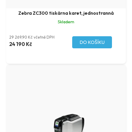
ů
t
ů
Zebra ZC300 tiskárna karet, jednostranná
Skladem
29 269,90 Kč včetně DPH
DO KOŠÍKU
24 190 Kč