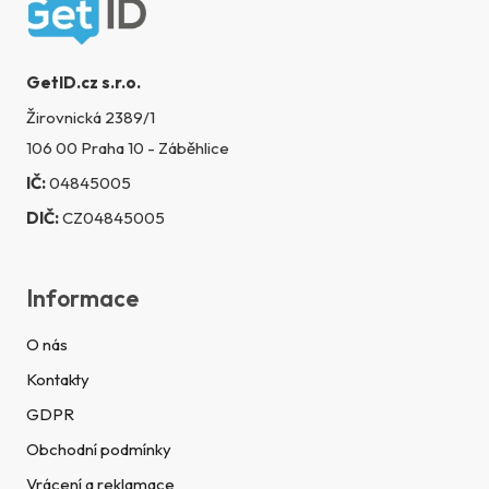
Zápatí
GetID.cz s.r.o.
Žirovnická 2389/1
106 00 Praha 10 - Záběhlice
IČ:
04845005
DIČ:
CZ04845005
Informace
O nás
Kontakty
GDPR
Obchodní podmínky
Vrácení a reklamace