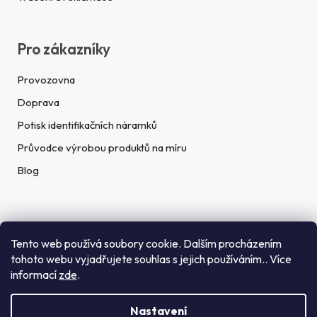
Pro zákazníky
Provozovna
Doprava
Potisk identifikačních náramků
Průvodce výrobou produktů na míru
Blog
Rychlé kontakty
Tento web používá soubory cookie. Dalším procházením
tohoto webu vyjadřujete souhlas s jejich používáním.. Více
Telefon:
informací
zde
.
(+420) 272 702 212
Nastavení
Email: