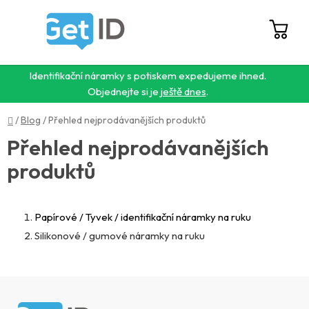
Přejít
na
obsah
Hledat
NÁ
KO
Identifikační náramky s potiskem expedujeme ihned.
Objednejte si je
ještě dnes
.
Domů
/
Blog
/
Přehled nejprodávanějších produktů
Přehled nejprodávanějších
produktů
Papírové / Tyvek / identifikační náramky na ruku
Silikonové / gumové náramky na ruku