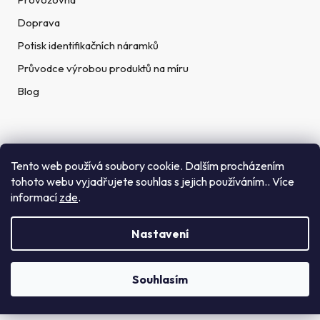
Doprava
Potisk identifikačních náramků
Průvodce výrobou produktů na míru
Blog
Rychlé kontakty
Tento web používá soubory cookie. Dalším procházením
tohoto webu vyjadřujete souhlas s jejich používáním.. Více
Telefon:
informací
zde
.
(+420) 272 702 212
Nastavení
Email:
info@getid.cz
Souhlasím