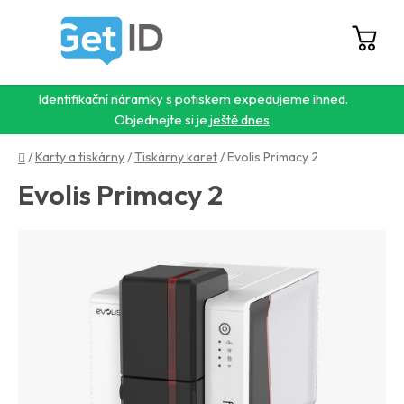
Přejít
na
obsah
Hledat
NÁ
KO
Identifikační náramky s potiskem expedujeme ihned.
Objednejte si je
ještě dnes
.
Domů
/
Karty a tiskárny
/
Tiskárny karet
/
Evolis Primacy 2
Evolis Primacy 2