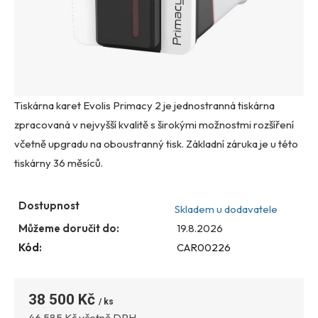
Tiskárna karet Evolis Primacy 2 je jednostranná tiskárna
zpracovaná v nejvyšší kvalitě s širokými možnostmi rozšíření
včetně upgradu na oboustranný tisk. Základní záruka je u této
tiskárny 36 měsíců.
Dostupnost
Skladem u dodavatele
Můžeme doručit do:
19.8.2026
Kód:
CAR00226
38 500 Kč
Měrná
46 585 Kč včetně DPH