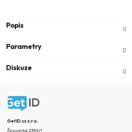
Popis
Parametry
Diskuze
Zápatí
GetID.cz s.r.o.
Žirovnická 2389/1