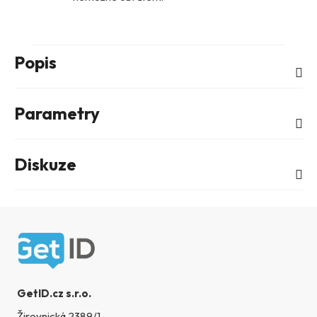
Popis
Parametry
Diskuze
Zápatí
GetID.cz s.r.o.
Žirovnická 2389/1