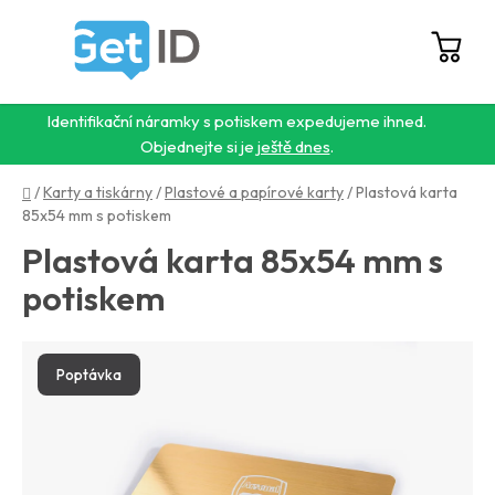
Přejít
na
obsah
Hledat
NÁ
KO
Identifikační náramky s potiskem expedujeme ihned.
Objednejte si je
ještě dnes
.
Domů
/
Karty a tiskárny
/
Plastové a papírové karty
/
Plastová karta
85x54 mm s potiskem
Plastová karta 85x54 mm s
potiskem
Poptávka