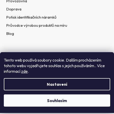
Provozovna
Doprava
Potisk identifikačních náramků
Průvodce výrobou produktů na míru
Blog
Rychlé kontakty
Tento web používá soubory cookie. Dalším procházením
tohoto webu vyjadřujete souhlas s jejich používáním.. Více
Telefon:
informací
zde
.
(+420) 272 702 212
Nastavení
Email:
info@getid.cz
Souhlasím