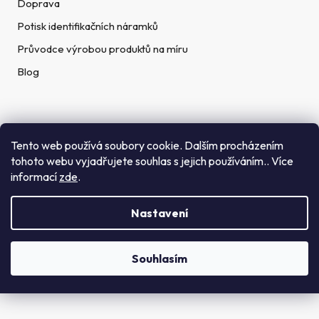
Doprava
Potisk identifikačních náramků
Průvodce výrobou produktů na míru
Blog
Rychlé kontakty
Tento web používá soubory cookie. Dalším procházením
tohoto webu vyjadřujete souhlas s jejich používáním.. Více
Telefon:
informací
zde
.
(+420) 272 702 212
Nastavení
Email:
info@getid.cz
Souhlasím