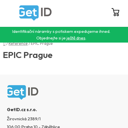
Přejít
na
obsah
Hledat
NÁ
KO
Identifikační náramky s potiskem expedujeme ihned.
Objednejte si je
ještě dnes
.
Domů
/
Reference
/
EPIC Prague
EPIC Prague
Zápatí
GetID.cz s.r.o.
Žirovnická 2389/1
106 00 Praha 10 - Záběhlice