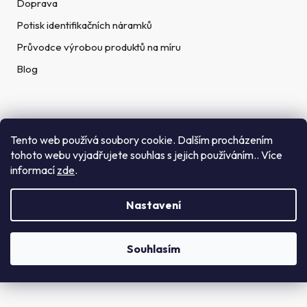
Doprava
Potisk identifikačních náramků
Průvodce výrobou produktů na míru
Blog
Rychlé kontakty
Tento web používá soubory cookie. Dalším procházením
tohoto webu vyjadřujete souhlas s jejich používáním.. Více
Telefon:
informací
zde
.
(+420) 272 702 212
Nastavení
Email:
info@getid.cz
Souhlasím