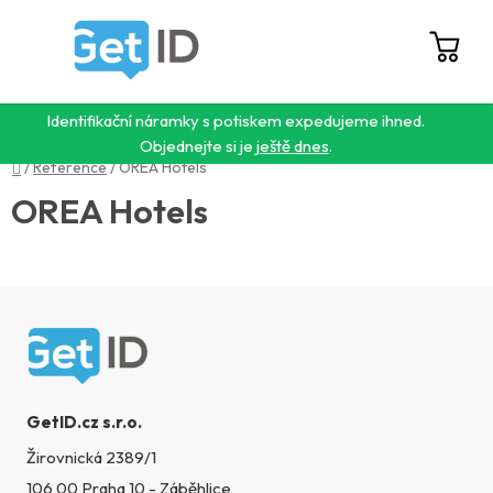
Přejít
na
obsah
Hledat
NÁ
KO
Identifikační náramky s potiskem expedujeme ihned.
Objednejte si je
ještě dnes
.
Domů
/
Reference
/
OREA Hotels
OREA Hotels
Zápatí
GetID.cz s.r.o.
Žirovnická 2389/1
106 00 Praha 10 - Záběhlice