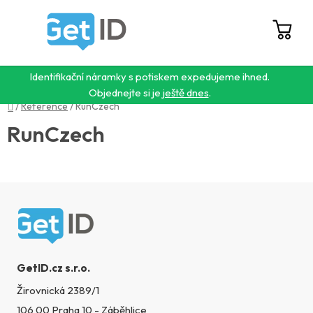
Přejít
na
obsah
Hledat
NÁ
KO
Identifikační náramky s potiskem expedujeme ihned.
Objednejte si je
ještě dnes
.
Domů
/
Reference
/
RunCzech
RunCzech
Zápatí
GetID.cz s.r.o.
Žirovnická 2389/1
106 00 Praha 10 - Záběhlice