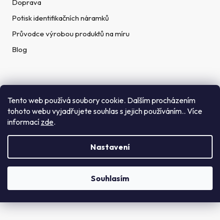
Doprava
Potisk identifikačních náramků
Průvodce výrobou produktů na míru
Blog
Rychlé kontakty
Tento web používá soubory cookie. Dalším procházením
tohoto webu vyjadřujete souhlas s jejich používáním.. Více
Telefon:
informací
zde
.
(+420) 272 702 212
Nastavení
Email:
info@getid.cz
Souhlasím