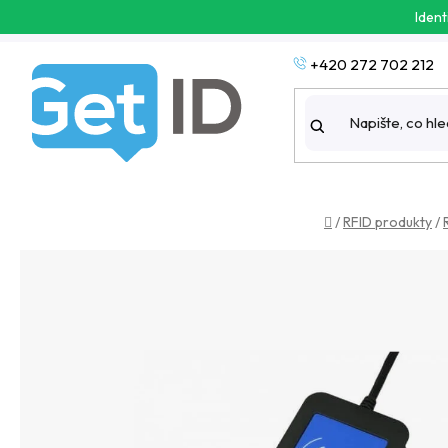
Přejít
Ident
na
obsah
+420 272 702 212
Domů
/
RFID produkty
/