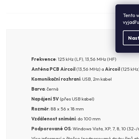
Tento w
vyjadřu
Nas
Frekvence
: 125 kHz (LF), 13,56 MHz (HF)
Anténa PCB Aircoil
(13,56 MHz) a
Aircoil
(125 kHz
Komunikační rozhraní
: USB, 2m kabel
Barva
: černá
Napájení 5V
(přes USB kabel)
Rozměr
: 88 x 56 x 18 mm
Vzdálenost snímání
: do 100 mm
Podporované OS
: Windows Vista, XP, 7, 8, 10 (32-/
Více informací o čtečce (podporované druhy čipů at