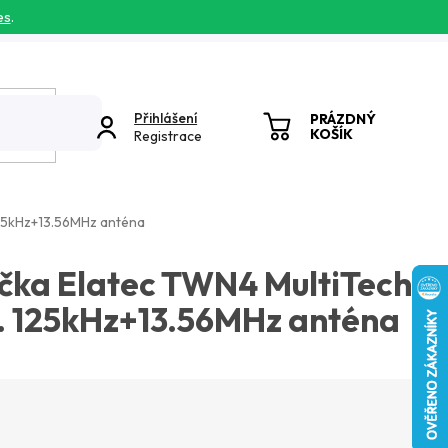
es
.
Přihlášení
PRÁZDNÝ
KOŠÍK
Registrace
NÁKUPNÍ
KOŠÍK
 125kHz+13.56MHz anténa
ečka Elatec TWN4 MultiTech
g. 125kHz+13.56MHz anténa
cena: