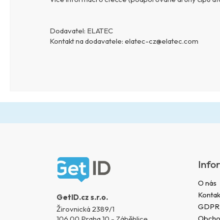
Dodavatel:
ELATEC
Kontakt na dodavatele:
elatec-cz@elatec.com
Z
á
Info
p
a
O nás
t
Kontak
GetID.cz s.r.o.
í
GDPR
Žirovnická 2389/1
Obcho
106 00 Praha 10 - Záběhlice