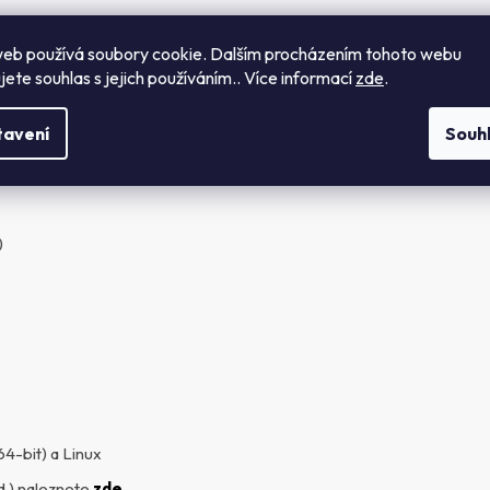
eb používá soubory cookie. Dalším procházením tohoto webu
jete souhlas s jejich používáním.. Více informací
zde
.
tavení
Souh
)
64-bit) a Linux
d.) naleznete
zde
.