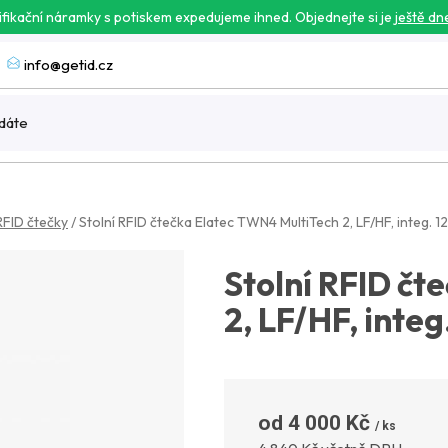
ifikační náramky s potiskem expedujeme ihned. Objednejte si je
ještě dn
info@getid.cz
RFID čtečky
/
Stolní RFID čtečka Elatec TWN4 MultiTech 2, LF/HF, integ.
Stolní RFID čt
2, LF/HF, inte
4 000 Kč
Měrná 