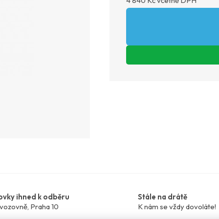
4 840 Kč včetně DPH
ovky ihned k odběru
Stále na drátě
vozovně, Praha 10
K nám se vždy dovoláte!