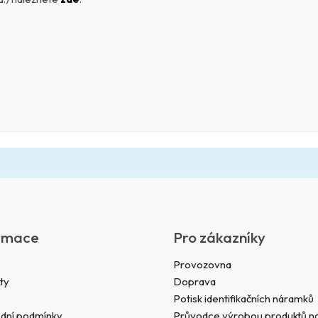
rmace
Pro zákazníky
Provozovna
ty
Doprava
Potisk identifikačních náramků
dní podmínky
Průvodce výrobou produktů na