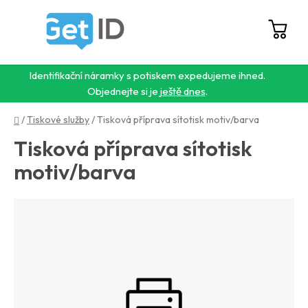
Přejít
na
obsah
Hledat
NÁ
KO
Identifikační náramky s potiskem expedujeme ihned.
Objednejte si je
ještě dnes
.
Domů
/
Tiskové služby
/
Tisková příprava sítotisk motiv/barva
Tisková příprava sítotisk
motiv/barva