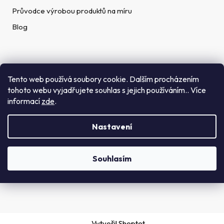
Průvodce výrobou produktů na míru
Blog
Rychlé kontakty
Tento web používá soubory cookie. Dalším procházením
tohoto webu vyjadřujete souhlas s jejich používáním.. Více
Telefon:
informací
zde
.
(+420) 272 702 212
Nastavení
Email:
info@getid.cz
Souhlasím
Vytvořil Shoptet