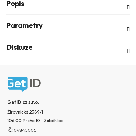
Popis
Parametry
Diskuze
Zápatí
GetID.cz s.r.o.
Žirovnická 2389/1
106 00 Praha 10 - Záběhlice
IČ:
04845005