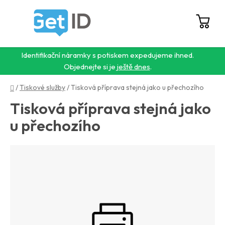
Přejít
na
obsah
Hledat
NÁ
KO
Identifikační náramky s potiskem expedujeme ihned.
Objednejte si je
ještě dnes
.
Domů
/
Tiskové služby
/
Tisková příprava stejná jako u přechozího
Tisková příprava stejná jako
u přechozího