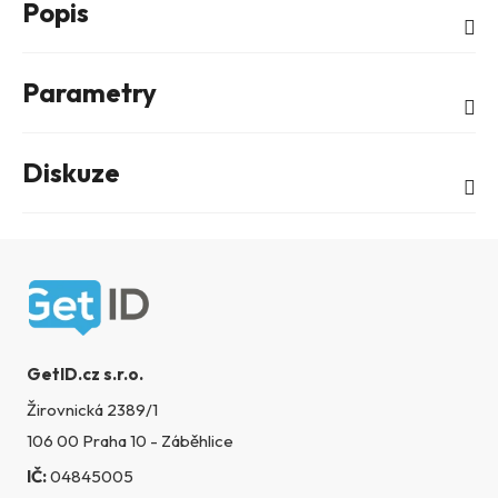
Popis
Parametry
Diskuze
Zápatí
GetID.cz s.r.o.
Žirovnická 2389/1
106 00 Praha 10 - Záběhlice
IČ:
04845005