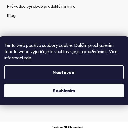
Průvodce výrobou produktů na míru
Blog
Rychlé kontakty
Tento web používá soubory cookie. Dalším procházením
tohoto webu vyjadřujete souhlas s jejich používáním.. Více
Telefon:
informací
zde
.
(+420) 272 702 212
Nastavení
Email:
info@getid.cz
Souhlasím
Vytvořil Shoptet