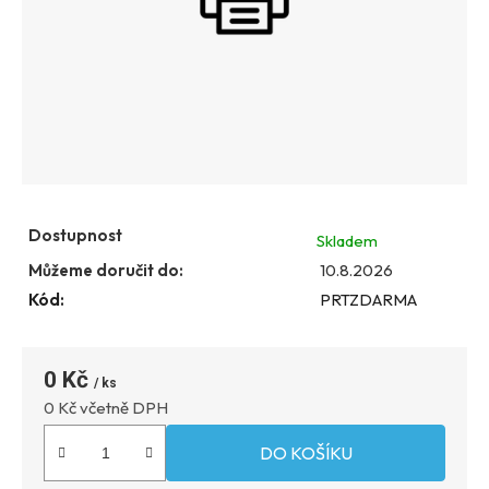
Dostupnost
Skladem
Můžeme doručit do:
10.8.2026
Kód:
PRTZDARMA
0 Kč
Měrná
0 Kč včetně DPH
DO KOŠÍKU